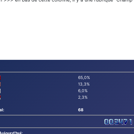
65,0%
13,3%
6,0%
2,3%
al:
68
Aujourd'hui: