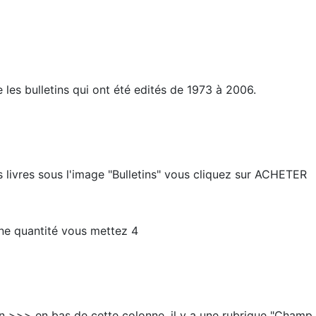
les bulletins qui ont été edités de 1973 à 2006.
livres sous l'image "Bulletins" vous cliquez sur ACHETER
nne quantité vous mettez 4
on >>> en bas de cette colonne, il y a une rubrique "Champ