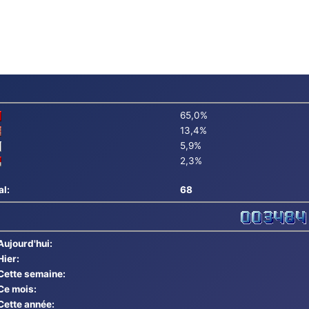
65,0%
13,4%
5,9%
2,3%
al:
68
Aujourd'hui:
Hier:
Cette semaine:
Ce mois:
Cette année: