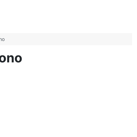
ono
iono