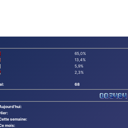
65,0%
13,4%
5,9%
2,3%
al:
68
Aujourd'hui:
Hier:
Cette semaine:
Ce mois: