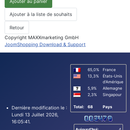
Copyright MAXXmarketing GmbH
JoomShopping Download & Support
65,0%
France
13,3%
États-Unis
d'Amérique
5,9%
Allemagne
2,3%
Singapour
Total:
68
Pays
Dernière modification le :
Lundi 13 Juillet 2026,
16:05:41.
Aujourd'hui:
4