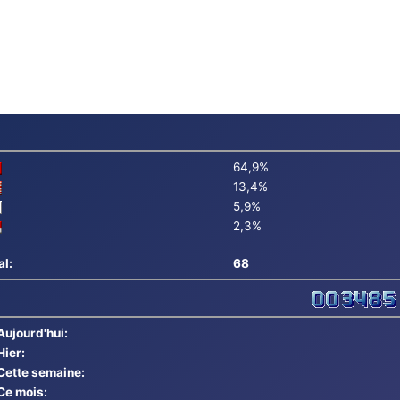
64,9%
13,4%
5,9%
2,3%
al:
68
Aujourd'hui:
Hier:
Cette semaine:
Ce mois: