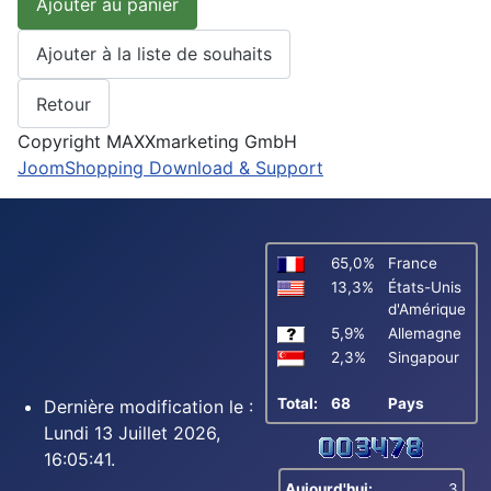
Copyright MAXXmarketing GmbH
JoomShopping Download & Support
65,0%
France
13,3%
États-Unis
d'Amérique
5,9%
Allemagne
2,3%
Singapour
Total:
68
Pays
Dernière modification le :
Lundi 13 Juillet 2026,
16:05:41.
Aujourd'hui:
3