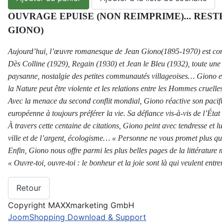
OUVRAGE EPUISE (NON REIMPRIME)... REST
GIONO)
Aujourd’hui, l’œuvre romanesque de Jean Giono(1895-1970) est con
Dès Colline (1929), Regain (1930) et Jean le Bleu (1932), toute une 
paysanne, nostalgie des petites communautés villageoises… Giono ex
la Nature peut être violente et les relations entre les Hommes cruelles
Avec la menace du second conflit mondial, Giono réactive son pacifi
européenne à toujours préférer la vie. Sa défiance vis-à-vis de l’État
À travers cette centaine de citations, Giono peint avec tendresse et l
ville et de l’argent, écologisme… « Personne ne vous promet plus que
Enfin, Giono nous offre parmi les plus belles pages de la littérature 
« Ouvre-toi, ouvre-toi : le bonheur et la joie sont là qui veulent entrer
Copyright MAXXmarketing GmbH
JoomShopping Download & Support