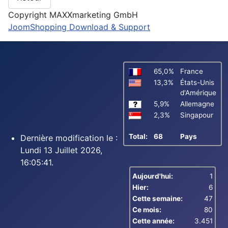
Copyright MAXXmarketing GmbH
JoomShopping Download & Support
65,0%
France
13,3%
États-Unis
d'Amérique
5,9%
Allemagne
2,3%
Singapour
Total:
68
Pays
Dernière modification le :
Lundi 13 Juillet 2026,
16:05:41.
Aujourd'hui:
1
Hier:
6
Cette semaine:
47
Ce mois:
80
Cette année:
3.451